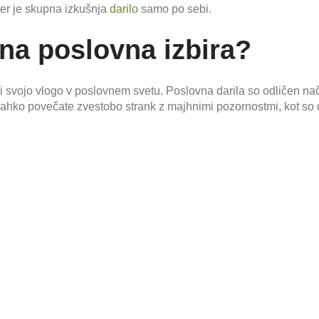
kjer je skupna izkušnja
darilo
samo po sebi.
čna poslovna izbira?
 svojo vlogo v poslovnem svetu. Poslovna darila so odličen nač
 lahko povečate zvestobo strank z majhnimi pozornostmi, kot so d