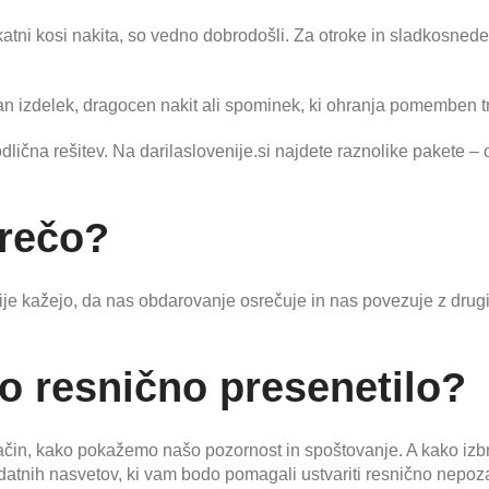
ikatni kosi nakita, so vedno dobrodošli. Za otroke in sladkosnede
 izdelek, dragocen nakit ali spominek, ki ohranja pomemben t
i odlična rešitev. Na darilaslovenije.si najdete raznolike pakete
srečo?
ije kažejo, da nas obdarovanje osrečuje in nas povezuje z drugi
bo resnično presenetilo?
ačin, kako pokažemo našo pozornost in spoštovanje. A kako izbra
atnih nasvetov, ki vam bodo pomagali ustvariti resnično nepoza