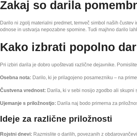
Zakaj so darila pomemb
Darilo ni zgolj materialni predmet, temveč simbol naših čustev 
odnose in ustvarja nepozabne spomine. Tudi majhno darilo lahk
Kako izbrati popolno dar
Pri izbiri darila je dobro upoštevati različne dejavnike. Pomislit
Osebna nota:
Darilo, ki je prilagojeno posamezniku – na prime
Čustvena vrednost:
Darila, ki v sebi nosijo zgodbo ali skupni
Ujemanje s priložnostjo:
Darila naj bodo primerna za priložnos
Ideje za različne priložnosti
Rojstni dnevi:
Razmislite o darilih, povezanih z obdarovančevim