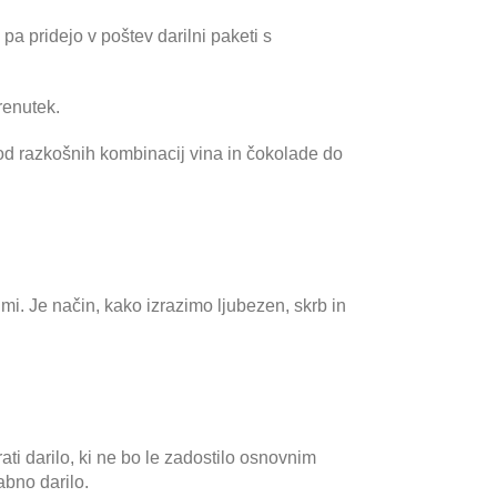
 pa pridejo v poštev darilni paketi s
renutek.
 – od razkošnih kombinacij vina in čokolade do
mi. Je način, kako izrazimo ljubezen, skrb in
ti darilo, ki ne bo le zadostilo osnovnim
bno darilo.