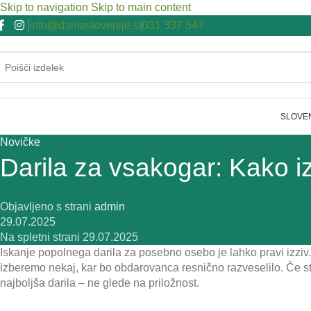
Skip to navigation
Skip to main content
info@darilaslovenije.si
031 337 547
SLOVE
Novičke
Darila za vsakogar: Kako iz
Objavljeno s strani
admin
29.07.2025
Na spletni strani 29.07.2025
Iskanje popolnega darila za posebno osebo je lahko pravi izziv
izberemo nekaj, kar bo obdarovanca resnično razveselilo. Če ste
najboljša darila – ne glede na priložnost.