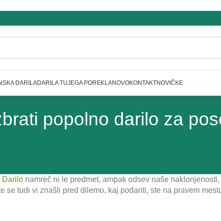
NSKA DARILA
DARILA TUJEGA POREKLA
NOVO
KONTAKT
NOVIČKE
brati popolno darilo za pos
.
Darilo
namreč ni le predmet, ampak odsev naše naklonjenosti,
 se tudi vi znašli pred dilemo, kaj podariti, ste na pravem mes