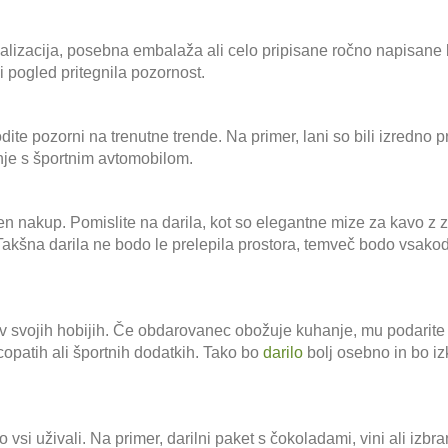
onalizacija, posebna embalaža ali celo pripisane ročno napisane
i pogled pritegnila pozornost.
ite pozorni na trenutne trende. Na primer, lani so bili izredno pri
žnje s športnim avtomobilom.
en nakup. Pomislite na darila, kot so elegantne mize za kavo z
. Takšna darila ne bodo le prelepila prostora, temveč bodo vsako
va v svojih hobijih. Če obdarovanec obožuje kuhanje, mu podari
copatih ali športnih dodatkih. Tako bo
darilo
bolj osebno in bo i
 vsi uživali. Na primer, darilni paket s čokoladami, vini ali izbra