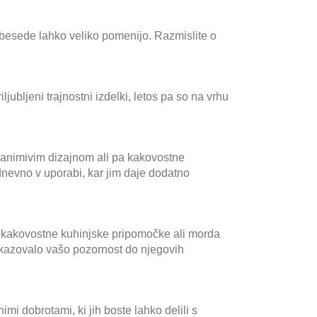
 besede lahko veliko pomenijo. Razmislite o
ljubljeni trajnostni izdelki, letos pa so na vrhu
 zanimivim dizajnom ali pa kakovostne
dnevno v uporabi, kar jim daje dodatno
te kakovostne kuhinjske pripomočke ali morda
zkazovalo vašo pozornost do njegovih
nimi dobrotami, ki jih boste lahko delili s