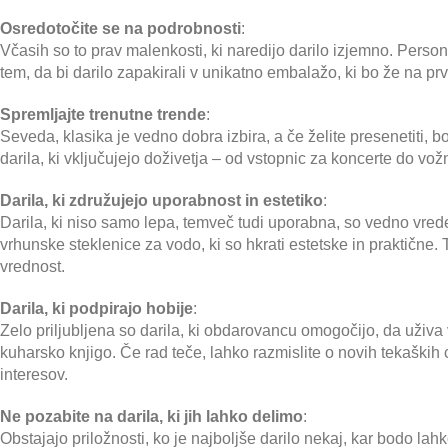
Osredotočite se na podrobnosti
:
Včasih so to prav malenkosti, ki naredijo darilo izjemno. Pers
tem, da bi darilo zapakirali v unikatno embalažo, ki bo že na prv
Spremljajte trenutne trende
:
Seveda, klasika je vedno dobra izbira, a če želite presenetiti, bod
darila, ki vključujejo doživetja – od vstopnic za koncerte do vo
Darila, ki združujejo uporabnost in estetiko
:
Darila, ki niso samo lepa, temveč tudi uporabna, so vedno vred
vrhunske steklenice za vodo, ki so hkrati estetske in praktične
vrednost.
Darila, ki podpirajo hobije
:
Zelo priljubljena so darila, ki obdarovancu omogočijo, da uži
kuharsko knjigo. Če rad teče, lahko razmislite o novih tekaških 
interesov.
Ne pozabite na darila, ki jih lahko delimo
:
Obstajajo priložnosti, ko je najboljše darilo nekaj, kar bodo lahko