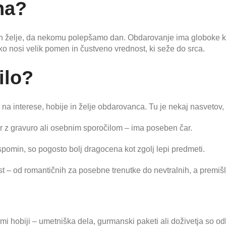
na?
in želje, da nekomu polepšamo dan. Obdarovanje ima globoke kore
o nosi velik pomen in čustveno vrednost, ki seže do srca.
ilo?
e na interese, hobije in želje obdarovanca. Tu je nekaj nasvetov, 
r z gravuro ali osebnim sporočilom – ima poseben čar.
 spomin, so pogosto bolj dragocena kot zgolj lepi predmeti.
t – od romantičnih za posebne trenutke do nevtralnih, a premišlj
i hobiji – umetniška dela, gurmanski paketi ali doživetja so odl