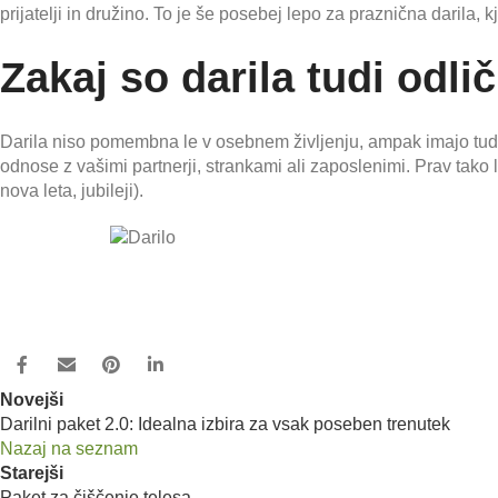
prijatelji in družino. To je še posebej lepo za praznična darila, 
Zakaj so darila tudi odli
Darila niso pomembna le v osebnem življenju, ampak imajo tudi
odnose z vašimi partnerji, strankami ali zaposlenimi. Prav tako
nova leta, jubileji).
Novejši
Darilni paket 2.0: Idealna izbira za vsak poseben trenutek
Nazaj na seznam
Starejši
Paket za čiščenje telesa