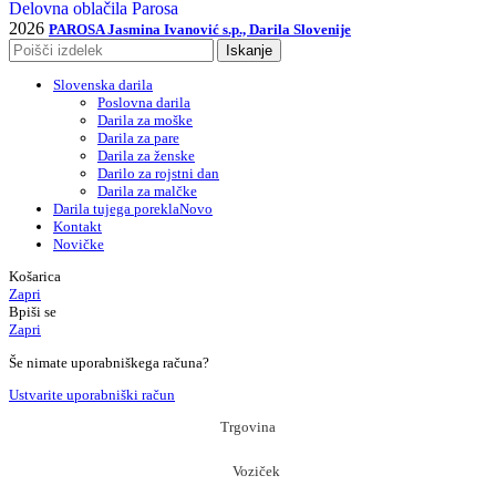
Delovna oblačila Parosa
2026
PAROSA Jasmina Ivanović s.p., Darila Slovenije
Iskanje
Slovenska darila
Poslovna darila
Darila za moške
Darila za pare
Darila za ženske
Darilo za rojstni dan
Darila za malčke
Darila tujega porekla
Novo
Kontakt
Novičke
Košarica
Zapri
Bpiši se
Zapri
Še nimate uporabniškega računa?
Ustvarite uporabniški račun
Trgovina
Voziček