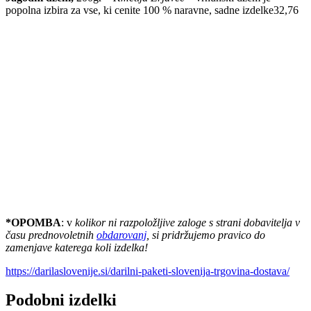
popolna izbira za vse, ki cenite 100 % naravne, sadne izdelke32,76
*OPOMBA
: v
kolikor ni razpoložljive zaloge s strani dobavitelja
v
času prednovoletnih
obdarovanj
, si pridržujemo pravico do
zamenjave katerega koli izdelka!
https://darilaslovenije.si/darilni-paketi-slovenija-trgovina-dostava/
Podobni izdelki