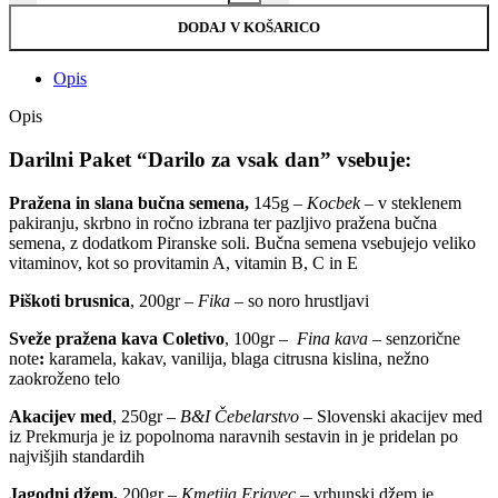
DODAJ V KOŠARICO
Opis
Opis
Darilni Paket “Darilo za vsak dan” vsebuje:
Pražena in slana bučna semena,
145g –
Kocbek
– v steklenem
pakiranju, skrbno in ročno izbrana ter pazljivo pražena bučna
semena, z dodatkom Piranske soli. Bučna semena vsebujejo veliko
vitaminov, kot so provitamin A, vitamin B, C in E
Piškoti brusnica
, 200gr –
Fika
– so noro hrustljavi
Sveže pražena kava Coletivo
, 100gr –
Fina kava
– senzorične
note
:
karamela, kakav, vanilija, blaga citrusna kislina, nežno
zaokroženo telo
Akacijev med
, 250gr –
B&I Čebelarstvo
– Slovenski akacijev med
iz Prekmurja je iz popolnoma naravnih sestavin in je pridelan po
najvišjih standardih
Jagodni džem,
200gr –
Kmetija Erjavec
– vrhunski džem je