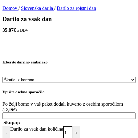
Domov
/
Slovenska darila
/
Darilo za rojstni dan
Darilo za vsak dan
35,87
€
z DDV
Izberite darilno embalažo
Vpišite osebno sporočilo
Po želji bomo v vaš paket dodali kuverto z osebim sporočilom
(
+
2,19
€
)
Skupaj:
Darilo za vsak dan količina
-
+