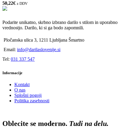
50,22
€
z DDV
Podarite unikatno, skrbno izbrano darilo s stilom in uporabno
vrednostjo. Darilo, ki si ga bodo zapomnili.
Pločanska ulica 3, 1211 Ljubljana Šmartno
Email:
info@darilaslovenije.si
Tel:
031 337 547
Informacije
Kontakt
O nas
Splošni pogoji
Politika zasebnosti
Oblecite se moderno.
Tudi na delu.