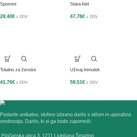
Spomini
Stara klet
28,40
€
47,76
€
z DDV
z DDV
Totalno za ženske
Uživaj trenutek
41,76
€
59,51
€
z DDV
z DDV
Podarite unikatno, skrbno izbrano darilo s stilom in uporabno
vrednostjo. Darilo, ki si ga bodo zapomnili.
Pločanska ulica 3, 1211 Ljubljana Šmartno