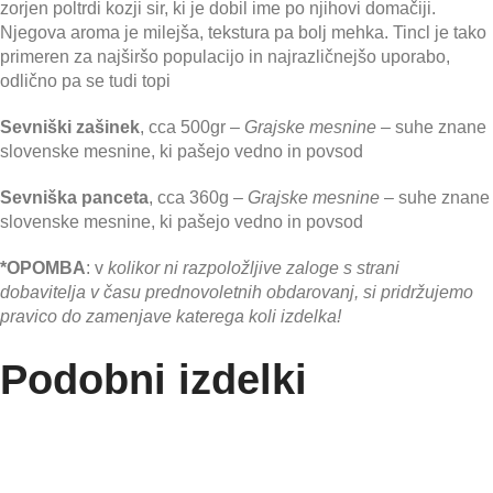
zorjen poltrdi kozji sir, ki je dobil ime po njihovi domačiji.
Njegova aroma je milejša, tekstura pa bolj mehka. Tincl je tako
primeren za najširšo populacijo in najrazličnejšo uporabo,
odlično pa se tudi topi
Sevniški zašinek
, cca 500gr –
Grajske mesnine
– suhe znane
slovenske mesnine, ki pašejo vedno in povsod
Sevniška panceta
, cca 360g –
Grajske mesnine
– suhe znane
slovenske mesnine, ki pašejo vedno in povsod
*OPOMBA
: v
kolikor ni razpoložljive zaloge s strani
dobavitelja
v času prednovoletnih obdarovanj, si pridržujemo
pravico do zamenjave katerega koli izdelka!
Podobni izdelki