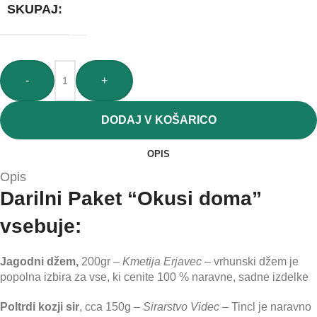
SKUPAJ:
-
+
DODAJ V KOŠARICO
OPIS
Opis
Darilni Paket “Okusi doma”
vsebuje:
Jagodni džem,
200gr –
Kmetija Erjavec
– vrhunski džem je
popolna izbira za vse, ki cenite 100 % naravne, sadne izdelke
Poltrdi kozji sir
, cca 150g –
Sirarstvo Videc –
Tincl je naravno