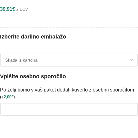
39,91
€
z DDV
Izberite darilno embalažo
Vpišite osebno sporočilo
Po želji bomo v vaš paket dodali kuverto z osebim sporočilom
(
+
2,00
€
)