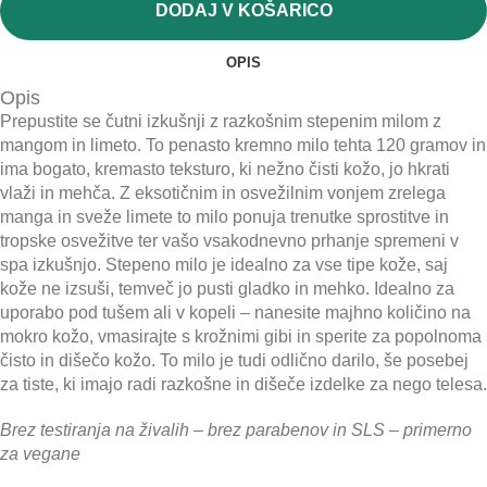
DODAJ V KOŠARICO
OPIS
Opis
Prepustite se čutni izkušnji z razkošnim stepenim milom z
mangom in limeto. To penasto kremno milo tehta 120 gramov in
ima bogato, kremasto teksturo, ki nežno čisti kožo, jo hkrati
vlaži in mehča. Z eksotičnim in osvežilnim vonjem zrelega
manga in sveže limete to milo ponuja trenutke sprostitve in
tropske osvežitve ter vašo vsakodnevno prhanje spremeni v
spa izkušnjo. Stepeno milo je idealno za vse tipe kože, saj
kože ne izsuši, temveč jo pusti gladko in mehko. Idealno za
uporabo pod tušem ali v kopeli – nanesite majhno količino na
mokro kožo, vmasirajte s krožnimi gibi in sperite za popolnoma
čisto in dišečo kožo. To milo je tudi odlično darilo, še posebej
za tiste, ki imajo radi razkošne in dišeče izdelke za nego telesa.
Brez testiranja na živalih – brez parabenov in SLS – primerno
za vegane