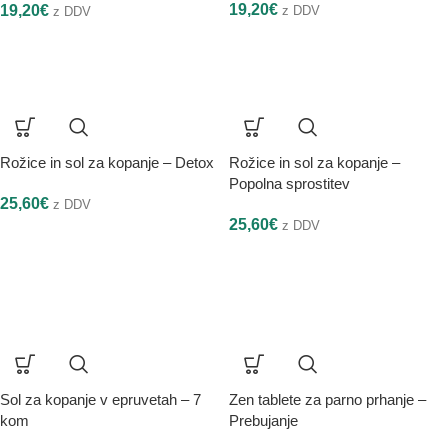
19,20
€
19,20
€
z DDV
z DDV
Rožice in sol za kopanje – Detox
Rožice in sol za kopanje –
Popolna sprostitev
25,60
€
z DDV
25,60
€
z DDV
Sol za kopanje v epruvetah – 7
Zen tablete za parno prhanje –
kom
Prebujanje