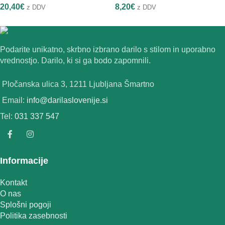
20,40
€
8,20
€
z DDV
z DDV
Podarite unikatno, skrbno izbrano darilo s stilom in uporabno
vrednostjo. Darilo, ki si ga bodo zapomnili.
Pločanska ulica 3, 1211 Ljubljana Šmartno
Email:
info@darilaslovenije.si
Tel:
031 337 547
Informacije
Kontakt
O nas
Splošni pogoji
Politika zasebnosti