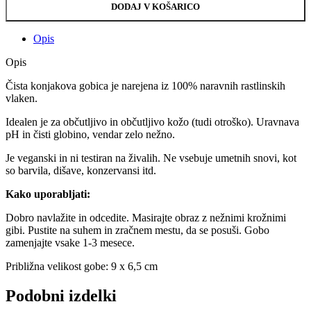
DODAJ V KOŠARICO
Opis
Opis
Čista konjakova gobica je narejena iz 100% naravnih rastlinskih
vlaken.
Idealen je za občutljivo in občutljivo kožo (tudi otroško). Uravnava
pH in čisti globino, vendar zelo nežno.
Je veganski in ni testiran na živalih. Ne vsebuje umetnih snovi, kot
so barvila, dišave, konzervansi itd.
Kako uporabljati:
Dobro navlažite in odcedite. Masirajte obraz z nežnimi krožnimi
gibi. Pustite na suhem in zračnem mestu, da se posuši. Gobo
zamenjajte vsake 1-3 mesece.
Približna velikost gobe: 9 x 6,5 cm
Podobni izdelki