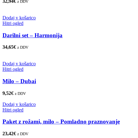
32,94
€
z DDV
Dodaj v košarico
Hitri ogled
Darilni set – Harmonija
34,65
€
z DDV
Dodaj v košarico
Hitri ogled
Milo – Dubai
9,52
€
z DDV
Dodaj v košarico
Hitri ogled
Paket z rožami, milo – Pomladno praznovanje
23,42
€
z DDV