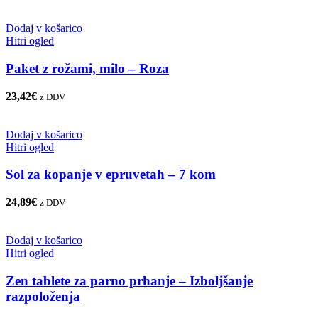
Dodaj v košarico
Hitri ogled
Paket z rožami, milo – Roza
23,42
€
z DDV
Dodaj v košarico
Hitri ogled
Sol za kopanje v epruvetah – 7 kom
24,89
€
z DDV
Dodaj v košarico
Hitri ogled
Zen tablete za parno prhanje – Izboljšanje
razpoloženja