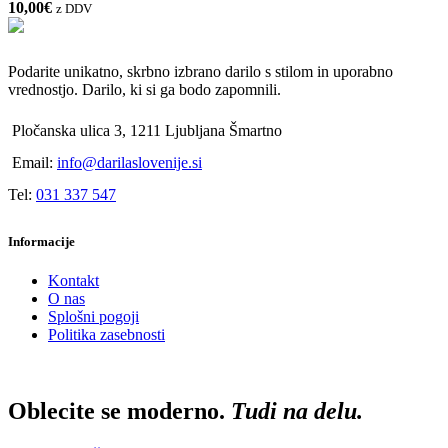
10,00
€
z DDV
Podarite unikatno, skrbno izbrano darilo s stilom in uporabno
vrednostjo. Darilo, ki si ga bodo zapomnili.
Pločanska ulica 3, 1211 Ljubljana Šmartno
Email:
info@darilaslovenije.si
Tel:
031 337 547
Informacije
Kontakt
O nas
Splošni pogoji
Politika zasebnosti
Oblecite se moderno.
Tudi na delu.