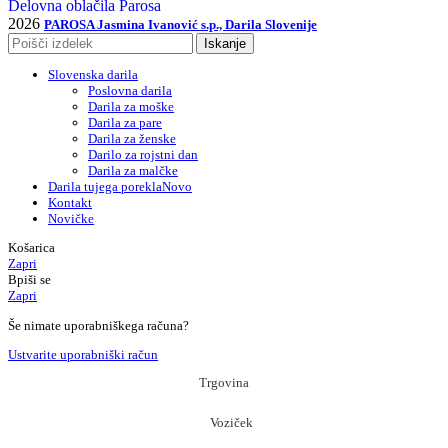
Delovna oblačila Parosa
2026
PAROSA Jasmina Ivanović s.p., Darila Slovenije
Iskanje
Slovenska darila
Poslovna darila
Darila za moške
Darila za pare
Darila za ženske
Darilo za rojstni dan
Darila za malčke
Darila tujega porekla
Novo
Kontakt
Novičke
Košarica
Zapri
Bpiši se
Zapri
Še nimate uporabniškega računa?
Ustvarite uporabniški račun
Trgovina
Voziček