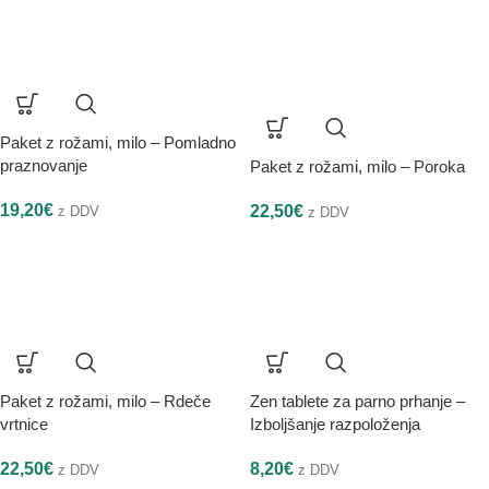
Paket z rožami, milo – Pomladno
praznovanje
Paket z rožami, milo – Poroka
19,20
€
22,50
€
z DDV
z DDV
Paket z rožami, milo – Rdeče
Zen tablete za parno prhanje –
vrtnice
Izboljšanje razpoloženja
22,50
€
8,20
€
z DDV
z DDV