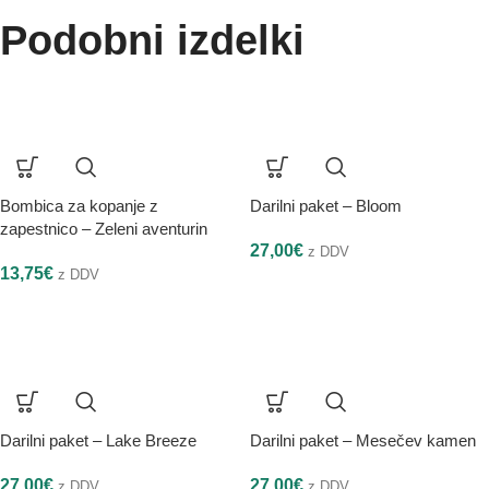
Podobni izdelki
Bombica za kopanje z
Darilni paket – Bloom
zapestnico – Zeleni aventurin
27,00
€
z DDV
13,75
€
z DDV
Darilni paket – Lake Breeze
Darilni paket – Mesečev kamen
27,00
€
27,00
€
z DDV
z DDV