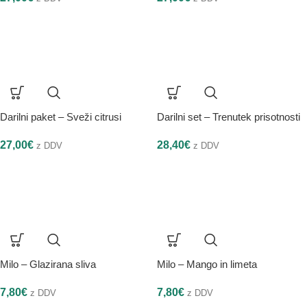
Darilni paket – Sveži citrusi
Darilni set – Trenutek prisotnosti
27,00
€
28,40
€
z DDV
z DDV
Milo – Glazirana sliva
Milo – Mango in limeta
7,80
€
7,80
€
z DDV
z DDV